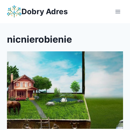
Przejdź
Dobry Adres
do
treści
nicnierobienie